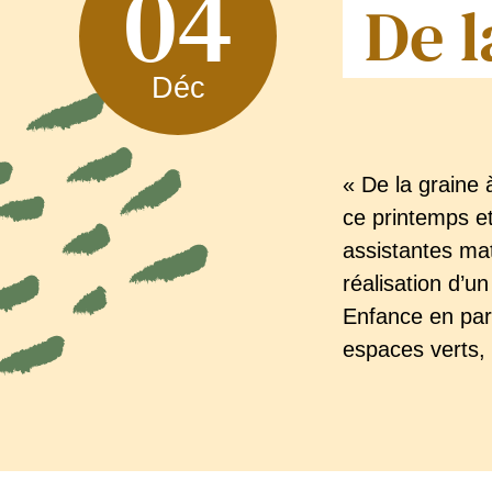
04
De l
Déc
« De la graine à
ce printemps et
assistantes mat
réalisation d’un
Enfance en par
espaces verts, 