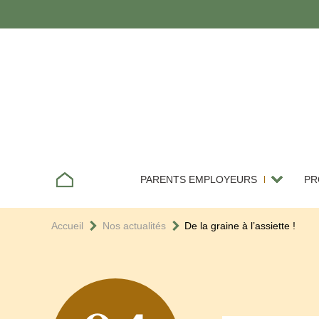
PARENTS EMPLOYEURS
PR
D’un assistant maternel
Accueil
Nos actualités
De la graine à l’assiette !
D’une garde d’enfant à
G
domicile