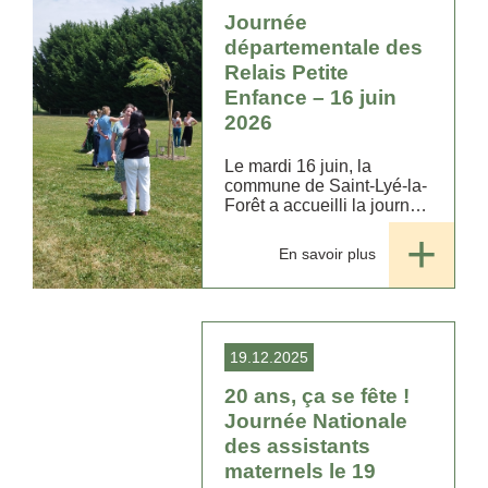
Journée
départementale des
Relais Petite
Enfance – 16 juin
2026
Le mardi 16 juin, la
commune de Saint-Lyé-la-
Forêt a accueilli la journée
départementale des
Relais Petite Enfance du
En savoir plus
Loiret, un temps fort placé
sous le signe du partage,
de la réflexion et de la...
19.12.2025
20 ans, ça se fête !
Journée Nationale
des assistants
maternels le 19