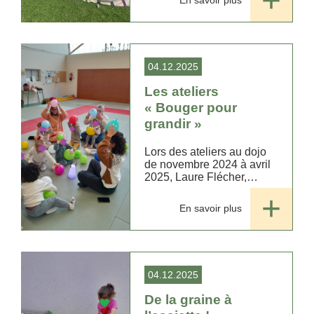
En savoir plus
touts petits. ...
04.12.2025
Les ateliers
« Bouger pour
grandir »
Lors des ateliers au dojo
de novembre 2024 à avril
2025, Laure Flécher,
praticienne en éducation
psycho corporelle, a
En savoir plus
proposé aux assistantes
maternelles des
techniques et des outils
liés au...
04.12.2025
De la graine à