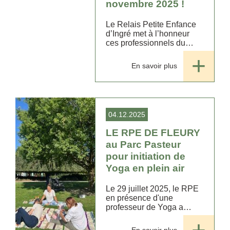
novembre 2025 !
Le Relais Petite Enfance
d’Ingré met à l’honneur
ces professionnels du
quotidien avec un
reportage pour valoriser
En savoir plus
un métier essentiel qui
permet d'accompagner,
d'éveiller, de rassurer et de
faire...
04.12.2025
LE RPE DE FLEURY
au Parc Pasteur
pour initiation de
Yoga en plein air
Le 29 juillet 2025, le RPE
en présence d'une
professeur de Yoga a
proposé une séance
d'initiation au yoga pour