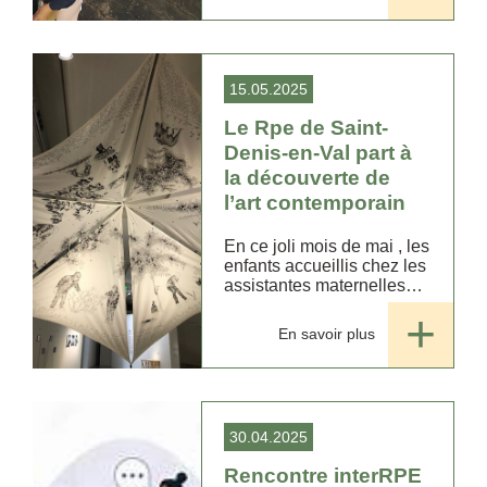
15.05.2025
Le Rpe de Saint-
Denis-en-Val part à
la découverte de
l’art contemporain
En ce joli mois de mai , les
enfants accueillis chez les
assistantes maternelles
sont allés avec le Relais
Petite Enfance de la
En savoir plus
commune de Saint Denis
en Val , à la découverte du
FRAC Centre Val de...
30.04.2025
Rencontre interRPE