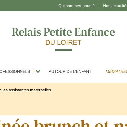
Qui sommes-nous ?
Nos actualité
Relais Petite Enfance
DU LOIRET
OFESSIONNELS
AUTOUR DE L’ENFANT
MÉDIATHÈ
Assistants maternels
 les assistantes maternelles
arde d’enfants à domicile
née brunch et n