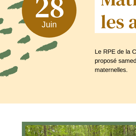
28
les 
Juin
Le RPE de la 
proposé samedi
maternelles.