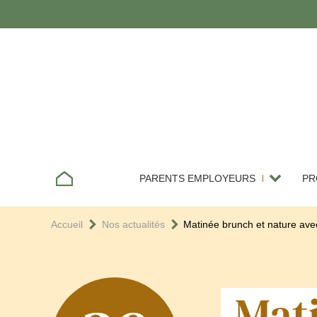
PARENTS EMPLOYEURS
PR
D’un assistant maternel
Accueil
Nos actualités
Matinée brunch et nature avec
D’une garde d’enfant à
G
domicile
Mati